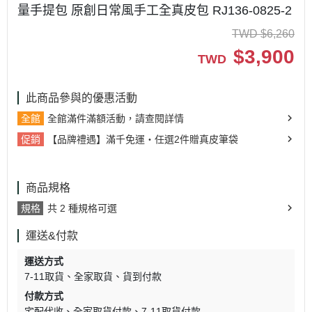
量手提包 原創日常風手工全真皮包 RJ136-0825-2
TWD
$
6,260
$
3,900
TWD
此商品參與的優惠活動
全館
全館滿件滿額活動，請查閱詳情
促銷
【品牌禮遇】滿千免運・任選2件贈真皮筆袋
商品規格
規格
共 2 種規格可選
運送&付款
運送方式
7-11取貨
全家取貨
貨到付款
付款方式
宅配代收
全家取貨付款
7-11取貨付款