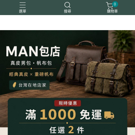
0
選單
搜尋
購物車
平板包筆電包
後背包
斜背包
真皮夾
胸腰包