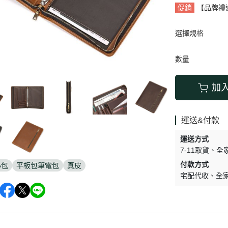
促銷
【品牌禮
選擇規格
數量
加
運送&付款
運送方式
7-11取貨
全
付款方式
小包
平板包筆電包
真皮
宅配代收
全