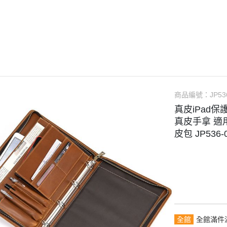
【品牌禮遇】滿千免運・任選2
件贈真皮筆袋
長夾
手提包
名片夾｜卡片包
中夾｜短夾
托特包
護照包
零錢包
手拿包｜小包
鑰匙包
旅行包
AirTag 專用皮件
筆電包｜平板包
手錶收納包
商品編號：
JP53
攝影相機包
耳機保護套
真皮iPad
重機掛包｜騎士背包
真皮手拿 適
皮包 JP536-
全館
全館滿件