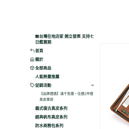
🏪台灣在地店家 開立發票 支持七
日鑑賞期
首頁
關於
全部商品
人氣熱賣推薦
促銷活動
【品牌禮遇】滿千免運・任選2件贈
真皮筆袋
義式復古真皮系列
經典帆布真皮系列
防水商務包系列