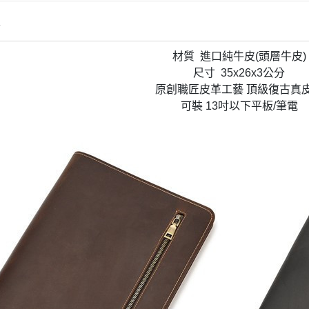
情
材質 進口純牛皮(頭層牛皮)
尺寸 35x26x3公分
原創職匠皮革工藝 頂級復古真
可裝 13吋以下平板/筆電