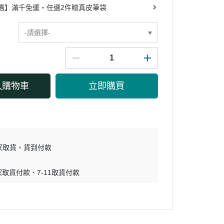
遇】滿千免運・任選2件贈真皮筆袋
-請選擇-
入購物車
立即購買
家取貨
貨到付款
家取貨付款
7-11取貨付款