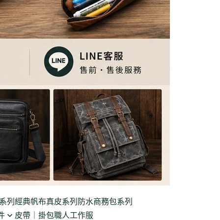
系列
經典帆布真皮系列
防水商務包系列
件
皮帶｜掛包
職人工作服