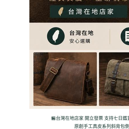
🏪台灣在地店家 開立發票 支持七日鑑
原創手工真皮系列
斜背包