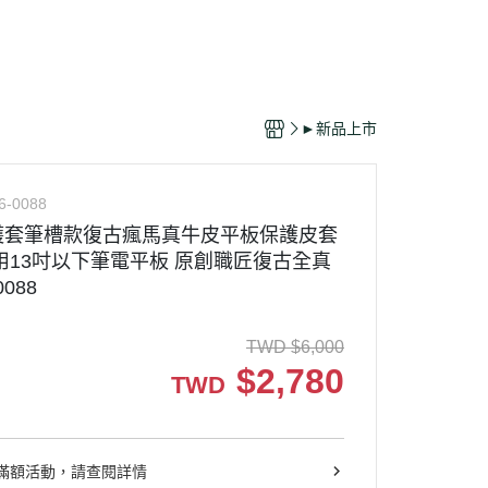
►新品上市
6-0088
保護套筆槽款復古瘋馬真牛皮平板保護皮套
用13吋以下筆電平板 原創職匠復古全真
0088
TWD
$
6,000
$
2,780
TWD
滿額活動，請查閱詳情