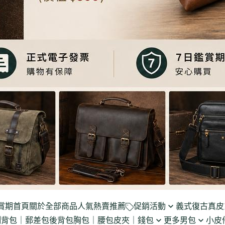
賞期
首頁
關於
全部商品
人氣熱賣推薦
促銷活動
義式復古真皮
側背包｜郵差包
後背包
胸包｜腰包
皮夾｜錢包
更多男包
小皮