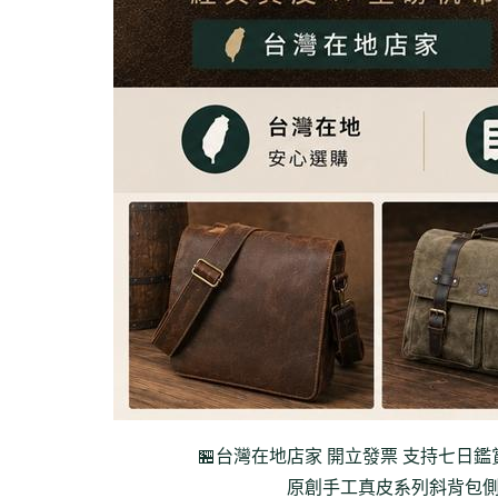
🏪台灣在地店家 開立發票 支持七日鑑
原創手工真皮系列
斜背包