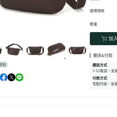
選擇規格
數量
加
運送&付款
背包
運送方式
7-11取貨
全
付款方式
宅配代收
全
情