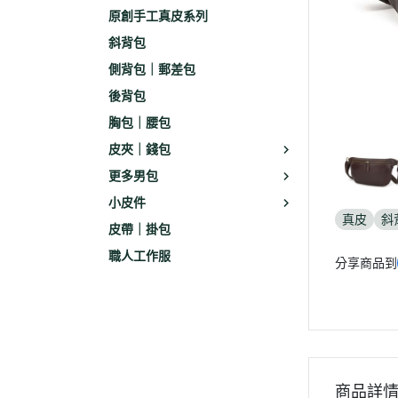
原創手工真皮系列
斜背包
側背包｜郵差包
後背包
胸包｜腰包
皮夾｜錢包
更多男包
小皮件
真皮
斜
皮帶｜掛包
職人工作服
分享商品到
商品詳