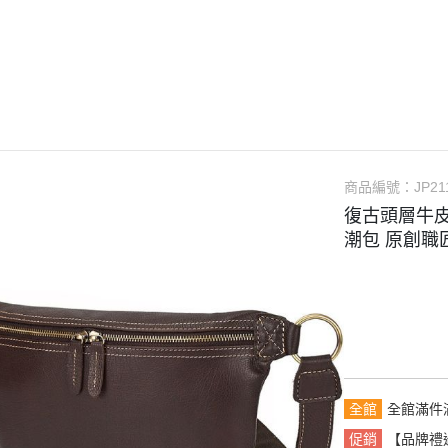
【品牌禮遇】滿千免運・任選2
件贈真皮筆袋
長夾
手提包
名片夾｜卡片包
中夾｜短夾
托特包
護照包
零錢包
手拿包｜小包
鑰匙包
旅行包
AirTag 專用皮件
筆電包｜平板包
手錶收納包
商品編號：
JP21
攝影相機包
耳機保護套
復古頭層牛
重機掛包｜騎士背包
潮包 原創職匠
全館
全館滿件
促銷
【品牌禮