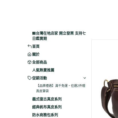
🏪台灣在地店家 開立發票 支持七
日鑑賞期
首頁
關於
全部商品
人氣熱賣推薦
促銷活動
【品牌禮遇】滿千免運・任選2件贈
真皮筆袋
義式復古真皮系列
經典帆布真皮系列
防水商務包系列