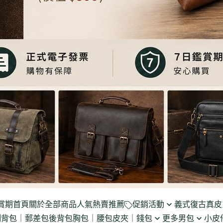
賞期
首頁
關於
全部商品
人氣熱賣推薦
促銷活動
義式復古真皮
側背包｜郵差包
後背包
胸包｜腰包
皮夾｜錢包
更多男包
小皮