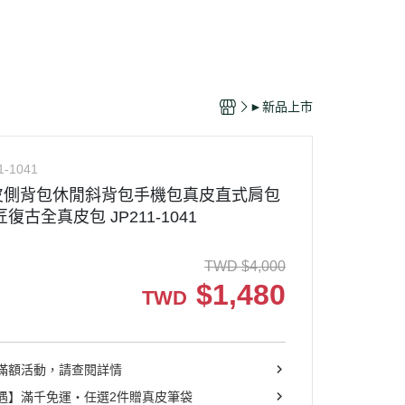
►新品上市
1-1041
皮側背包休閒斜背包手機包真皮直式肩包
復古全真皮包 JP211-1041
TWD
$
4,000
$
1,480
TWD
滿額活動，請查閱詳情
遇】滿千免運・任選2件贈真皮筆袋