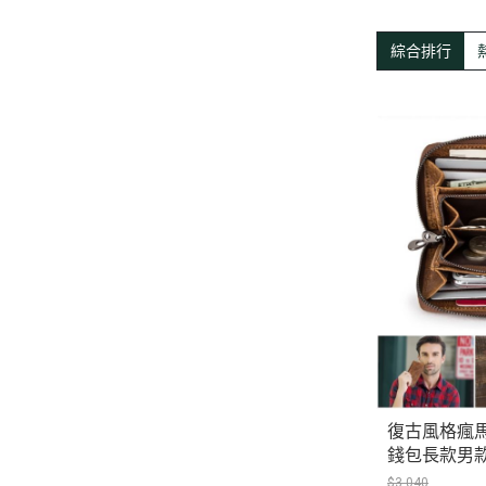
綜合排行
復古風格瘋馬
錢包長款男
皮 CT126-M
$3,040