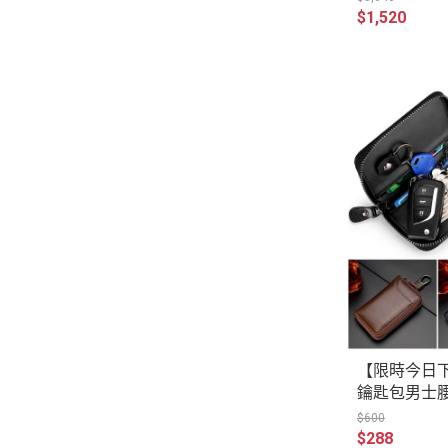
$1,520
【限時今日
鑰匙包男士
時尚鎖匙扣
$600
經典款 BC01
$288