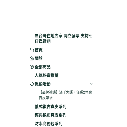
🏪台灣在地店家 開立發票 支持七
日鑑賞期
首頁
關於
全部商品
人氣熱賣推薦
促銷活動
【品牌禮遇】滿千免運・任選2件贈
真皮筆袋
義式復古真皮系列
經典帆布真皮系列
防水商務包系列