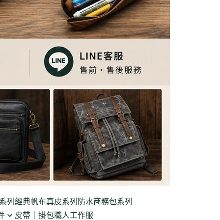
系列
經典帆布真皮系列
防水商務包系列
件
皮帶｜掛包
職人工作服