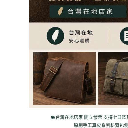
🏪台灣在地店家 開立發票 支持七日鑑
原創手工真皮系列
斜背包