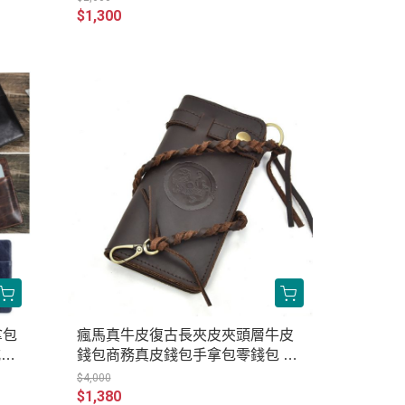
$1,300
拿包
瘋馬真牛皮復古長夾皮夾頭層牛皮
式復
錢包商務真皮錢包手拿包零錢包 原
創職匠復古全真皮包 JP223-3376
$4,000
$1,380