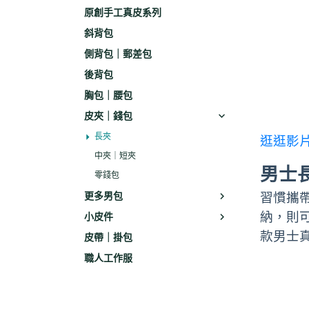
原創手工真皮系列
斜背包
側背包｜郵差包
後背包
胸包｜腰包
皮夾｜錢包
長夾
逛逛影
中夾｜短夾
男士
零錢包
更多男包
習慣攜
納，則
小皮件
款男士
皮帶｜掛包
職人工作服