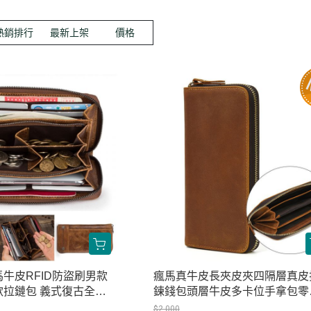
熱銷排行
最新上架
價格
牛皮RFID防盜刷男款
瘋馬真牛皮長夾皮夾四隔層真皮
款拉鏈包 義式復古全真
鍊錢包頭層牛皮多卡位手拿包零
1289
包 原創職匠復古全真皮包 JP232
$2,000