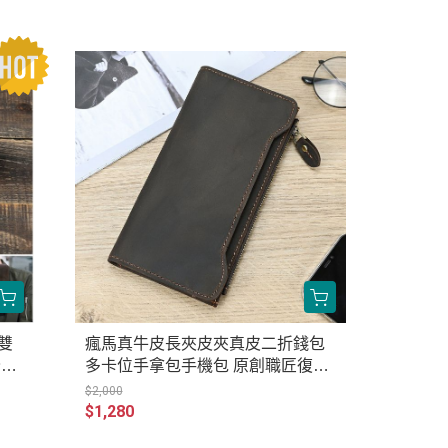
雙
瘋馬真牛皮長夾皮夾真皮二折錢包
全真
多卡位手拿包手機包 原創職匠復古
全真皮包 JP229-9325
$2,000
$1,280