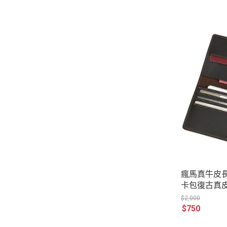
瘋馬真牛皮
卡包復古真
位 原創職匠復
$2,000
026
$750