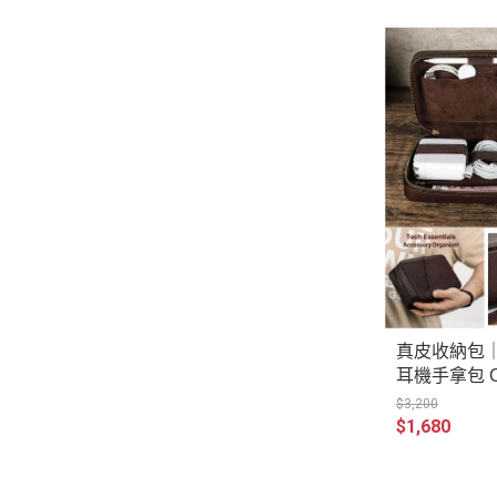
真皮收納包
耳機手拿包 CT
$3,200
$1,680