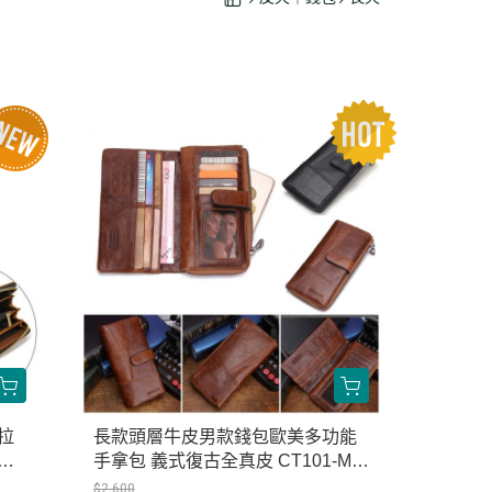
拉
長款頭層牛皮男款錢包歐美多功能
錢
手拿包 義式復古全真皮 CT101-M1
-8
041
$2,600