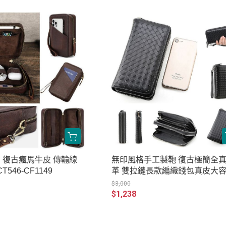
｜復古瘋馬牛皮 傳輸線
無印風格手工製鞄 復古極簡全
546-CF1149
革 雙拉鏈長款編織錢包真皮大
多功能手拿包手包 TD042-4009-
$3,000
$1,238