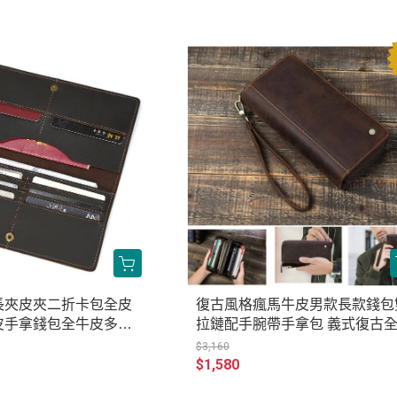
長夾皮夾二折卡包全皮
復古風格瘋馬牛皮男款長款錢包
皮手拿錢包全牛皮多卡
拉鏈配手腕帶手拿包 義式復古
古全真皮包 JP320-2
皮 CT133-MC1018
$3,160
$1,580