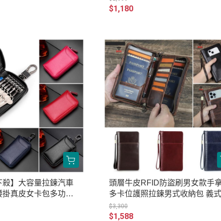
875
$1,180
下殺】大容量拉鍊汽車
頭層牛皮RFID防盜刷男女款手
腰掛真皮女卡包多功能
多卡位護照拉鍊男式收納包 義
情侶 手工真皮工匠職人
古全真皮 CT219-MC1029
$3,300
2-9105
$1,588