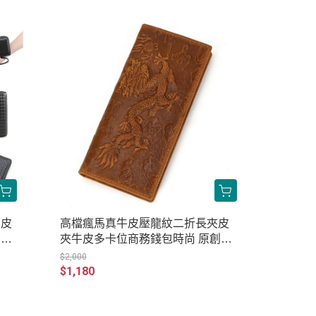
真皮
高檔瘋馬真牛皮壓龍紋二折長夾皮
容量
夾牛皮多卡位商務錢包時尚 原創職
2
匠復古全真皮包 JP230-8131
$2,000
$1,180