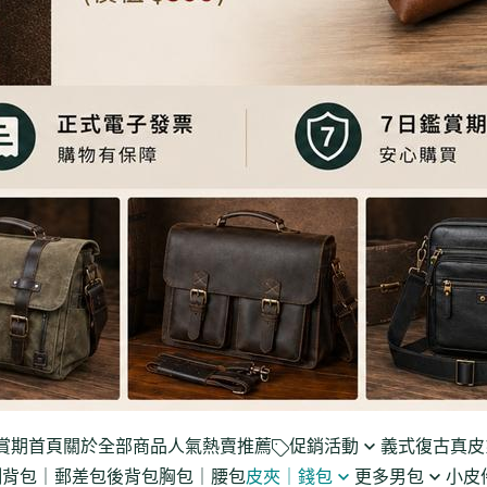
賞期
首頁
關於
全部商品
人氣熱賣推薦
促銷活動
義式復古真皮
側背包｜郵差包
後背包
胸包｜腰包
皮夾｜錢包
更多男包
小皮