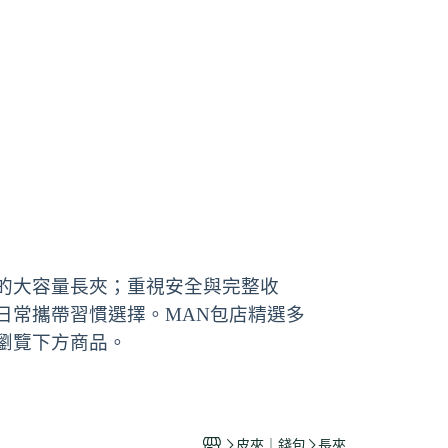
的大容量長夾；重視安全與完整收
日常攜帶習慣選擇。MAN包店精選多
瀏覽下方商品。
皮夾｜錢包
長夾