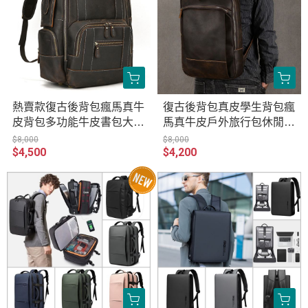
熱賣款復古後背包瘋馬真牛
復古後背包真皮學生背包瘋
皮背包多功能牛皮書包大容
馬真牛皮戶外旅行包休閒電
量背包旅行袋 原創職匠復
腦包 適用16吋以下筆電平
$8,000
$8,000
$4,500
$4,200
古全真皮包 JP028-9517SZ
板 原創職匠復古全真皮包 J
P440-9486