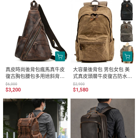
2070
真皮時尚後背包瘋馬真牛皮
大容量後背包 男包女包 美
復古胸包腰包多用途斜背包
式真皮頭層牛皮復古防水包
頭層牛皮側背包 原創職匠
帆布包MH079-6023
$6,000
$2,900
$3,200
$1,580
復古全真皮包 JP113-5001
KF