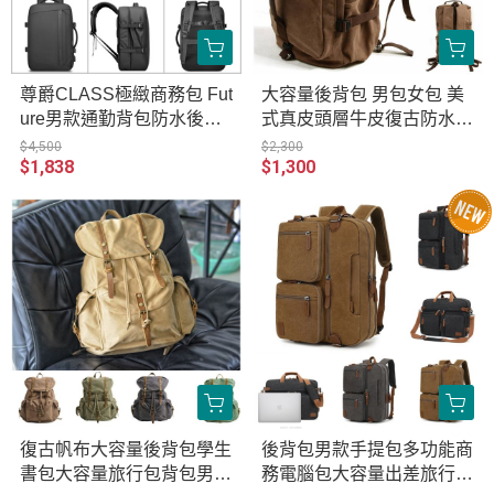
尊爵CLASS極緻商務包 Fut
大容量後背包 男包女包 美
ure男款通勤背包防水後背
式真皮頭層牛皮復古防水包
包大容量電腦包出差旅行後
帆布包MH023-6001
$4,500
$2,300
$1,838
$1,300
背包男 重機車騎士防水包
旅行背包 LE031-2892
復古帆布大容量後背包學生
後背包男款手提包多功能商
書包大容量旅行包背包男包
務電腦包大容量出差旅行單