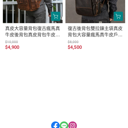
真皮大容量背包復古瘋馬真
復古後背包雙拉鍊主袋真皮
牛皮後背包真皮背包牛皮旅
背包大容量瘋馬真牛皮戶外
行包 適用18吋以下筆電平
旅行包休閒電腦包 適用16
$10,000
$8,000
$4,900
$4,500
板 原創職匠復古全真皮包 J
吋以下筆電平板 原創職匠
P413-2028KFB
復古全真皮包 JP426-9489
關於
全部商品
官方 LINE 客服
訂單相關說明
付款方式說明
寄送方式說明
售後服務說明
隱私權條款