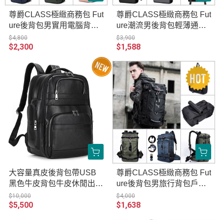
尊爵CLASS極緻商務包 Fut
尊爵CLASS極緻商務包 Fut
ure後背包男實用電腦背包
ure潮流男後背包輕薄通勤
男款大容量通勤旅行防水可
電腦背包實用防水休閒書包
$4,800
$3,900
$2,300
$1,588
擴大男包 重機車騎士防水
後背包 重機車騎士防水包
包旅行背包 LE001-1908
旅行背包 LE014-7252
大容量真皮後背包帶USB
尊爵CLASS極緻商務包 Fut
黑色牛皮背包牛皮休閒出差
ure後背包男旅行背包戶外
旅行包 原創職匠復古全真
運動包大容量三用防水實用
$10,000
$4,000
$5,500
$1,638
皮包 JP005-1823
超大登山包 重機車騎士防
水包旅行背包 LE029-kaka