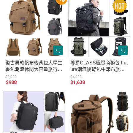
復古男款帆布後背包大學生
尊爵CLASS極緻商務包 Fut
書包潮流休閒大容量旅行包
ure潮流後背包牛津布旅行
背包 真皮頭層牛皮防潑水
包男戶外背包大容量行李袋
$2,000
$4,000
$988
$1,638
日系復古帆布包 AR260-10
多功能徒步登山包 重機車
59
騎士防水包旅行背包 LE00
8-2070-1