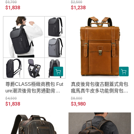
美式真皮頭層牛皮復古防水
肩斜背書包 真皮頭層牛皮
$3,700
$2,500
$1,838
$1,238
包帆布包 MH309-5084
防潑水日系復古帆布包 AR
259-8961-1
尊爵CLASS極緻商務包 Fut
真皮後背包復古翻蓋式背包
ure潮流後背包男通勤背包
瘋馬真牛皮多功能側背包多
日本原宿大容量電腦旅行男
用手提包 適用14吋以下筆
$4,500
$8,000
$1,838
$3,980
款背包後背包 重機車騎士
電平板 原創職匠復古全真
防水包旅行背包 LE007-25
皮包 JP503-9980
17