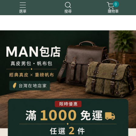
0
選單
搜尋
購物車
平板包筆電包
後背包
斜背包
真皮夾
胸腰包