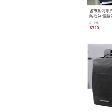
城市系列零
防盜包 電
公事包後背包 
$1,198
$720