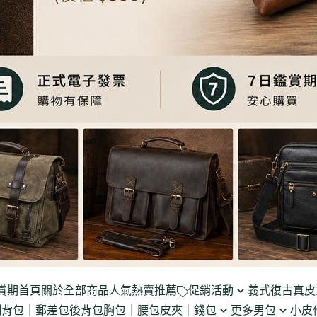
賞期
首頁
關於
全部商品
人氣熱賣推薦
促銷活動
義式復古真皮
側背包｜郵差包
後背包
胸包｜腰包
皮夾｜錢包
更多男包
小皮