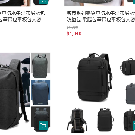
負重防水牛津布尼龍包
城市系列零負重防水牛津布尼龍
腦包筆電包平板包大容量
防盜包 電腦包筆電包平板包大
男包女包 AR110-966
公事包後背包 男包女包 AR132-9
$1,798
0
$1,040