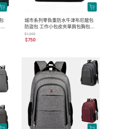
包
城市系列零負重防水牛津布尼龍包
容量
防盜包 工作小包皮夾單肩包胸包側
21
背包 男包女包 AR122-185
$1,500
$750