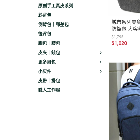
原創手工真皮系列
斜背包
城市系列零
側背包｜郵差包
防盜包 大容
後背包
包 AR118-9
$1,798
$1,020
胸包｜腰包
皮夾｜錢包
更多男包
小皮件
皮帶｜掛包
職人工作服