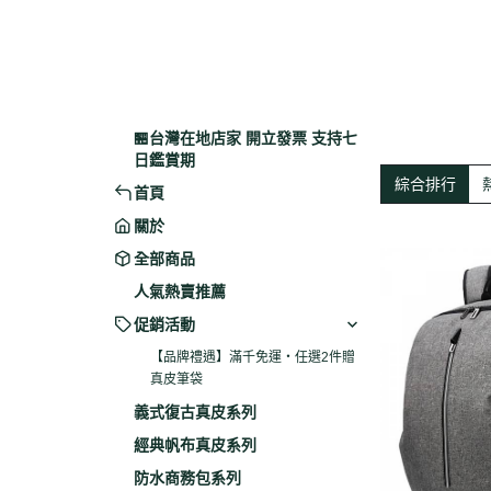
🏪台灣在地店家 開立發票 支持七
日鑑賞期
綜合排行
首頁
關於
全部商品
人氣熱賣推薦
促銷活動
【品牌禮遇】滿千免運・任選2件贈
真皮筆袋
義式復古真皮系列
經典帆布真皮系列
防水商務包系列