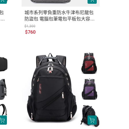
包
城市系列零負重防水牛津布尼龍包
容量
防盜包 電腦包筆電包平板包大容量
07
公事包後背包 男包女包 AR133-902
$1,300
5
$760