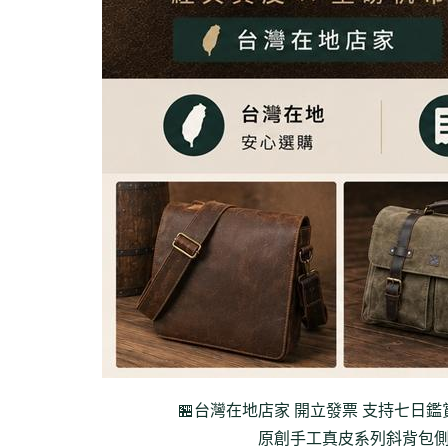
🏪台灣在地店家 開立發票 支持七日鑑
原創手工真皮系列
斜背包