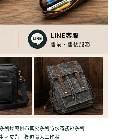
系列
經典帆布真皮系列
防水商務包系列
件
皮帶｜掛包
職人工作服