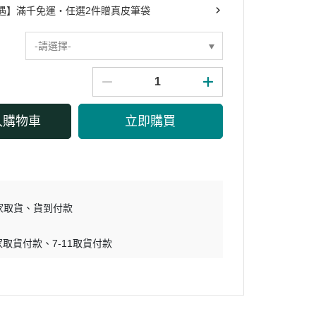
遇】滿千免運・任選2件贈真皮筆袋
-請選擇-
入購物車
立即購買
家取貨
貨到付款
家取貨付款
7-11取貨付款