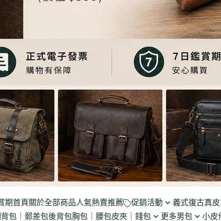
賞期
首頁
關於
全部商品
人氣熱賣推薦
促銷活動
義式復古真皮
側背包｜郵差包
後背包
胸包｜腰包
皮夾｜錢包
更多男包
小皮