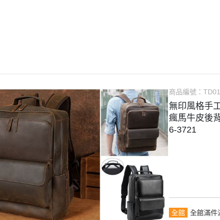
【品牌禮遇】滿千免運・任選2
件贈真皮筆袋
長夾
手提包
名片夾｜卡片包
中夾｜短夾
托特包
護照包
零錢包
手拿包｜小包
鑰匙包
旅行包
AirTag 專用皮件
筆電包｜平板包
手錶收納包
商品編號：
TD01
攝影相機包
耳機保護套
無印風格手工
重機掛包｜騎士背包
瘋馬牛皮後背
6-3721
全館
全館滿件