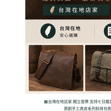
🏪台灣在地店家 開立發票 支持七日鑑
原創手工真皮系列
斜背包