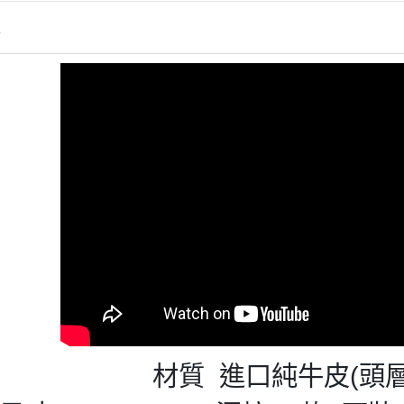
情
材質 進口純牛皮(頭層