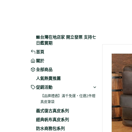
🏪台灣在地店家 開立發票 支持七
日鑑賞期
首頁
關於
全部商品
人氣熱賣推薦
促銷活動
【品牌禮遇】滿千免運・任選2件贈
真皮筆袋
義式復古真皮系列
經典帆布真皮系列
防水商務包系列