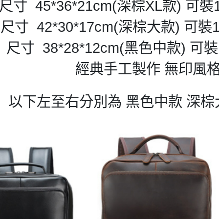
尺寸 45*36*21cm(深棕XL款) 可裝
尺寸 42*30*17cm(
深
棕大
款) 可裝
尺寸 38*28*12cm(黑色中款)
可裝
經典手工製作 無印風
以下左至右分別為
黑色
中款
深棕