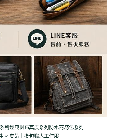
系列
經典帆布真皮系列
防水商務包系列
件
皮帶｜掛包
職人工作服