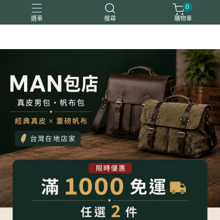
0
選單
搜尋
購物車
平板包筆電包
後背包
斜背包
真皮夾
胸腰包