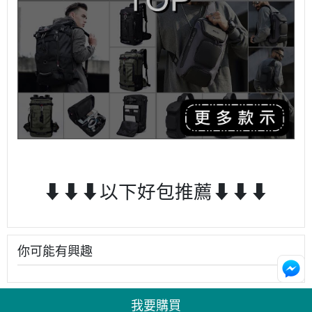
⬇⬇⬇以下好包推薦⬇⬇⬇
你可能有興趣
我要購買