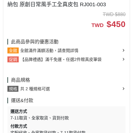
納包 原創日常風手工全真皮包 RJ001-003
TWD
$
880
$
450
TWD
此商品參與的優惠活動
全館
全館滿件滿額活動，請查閱詳情
促銷
【品牌禮遇】滿千免運・任選2件贈真皮筆袋
商品規格
規格
共 2 種規格可選
運送&付款
運送方式
7-11取貨
全家取貨
貨到付款
付款方式
宅配代收
全家取貨付款
7-11取貨付款