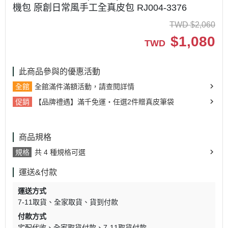
機包 原創日常風手工全真皮包 RJ004-3376
TWD
$
2,060
$
1,080
TWD
此商品參與的優惠活動
全館
全館滿件滿額活動，請查閱詳情
促銷
【品牌禮遇】滿千免運・任選2件贈真皮筆袋
商品規格
規格
共 4 種規格可選
運送&付款
運送方式
7-11取貨
全家取貨
貨到付款
付款方式
宅配代收
全家取貨付款
7-11取貨付款