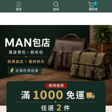
0
選單
搜尋
購物車
平板包筆電包
後背包
斜背包
真皮夾
胸腰包