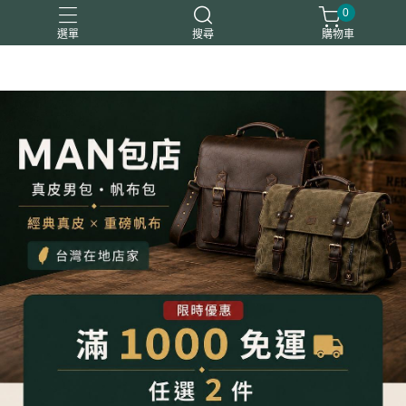
0
選單
搜尋
購物車
平板包筆電包
後背包
斜背包
真皮夾
胸腰包