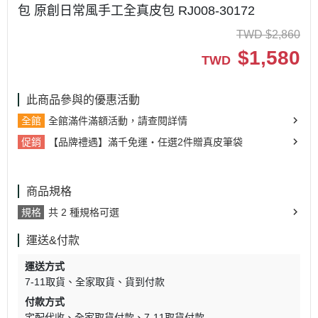
包 原創日常風手工全真皮包 RJ008-30172
TWD
$
2,860
$
1,580
TWD
此商品參與的優惠活動
全館
全館滿件滿額活動，請查閱詳情
促銷
【品牌禮遇】滿千免運・任選2件贈真皮筆袋
商品規格
規格
共 2 種規格可選
運送&付款
運送方式
7-11取貨
全家取貨
貨到付款
付款方式
宅配代收
全家取貨付款
7-11取貨付款