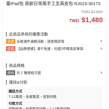
量iPad包 原創日常風手工全真皮包 RJ023-30173
TWD
$
2,660
$
1,480
TWD
此商品參與的優惠活動
全館
全館滿件滿額活動，請查閱詳情
促銷
【品牌禮遇】滿千免運・任選2件贈真皮筆袋
商品規格
規格
共 2 種規格可選
運送&付款
運送方式
7-11取貨
全家取貨
貨到付款
付款方式
宅配代收
全家取貨付款
7-11取貨付款