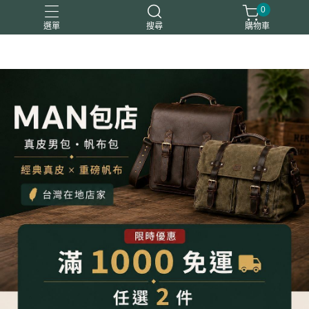
0
選單
搜尋
購物車
平板包筆電包
後背包
斜背包
真皮夾
胸腰包