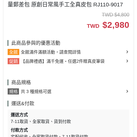
量郵差包 原創日常風手工全真皮包 RJ110-9017
TWD
$
4,800
$
2,980
TWD
此商品參與的優惠活動
全館
全館滿件滿額活動，請查閱詳情
促銷
【品牌禮遇】滿千免運・任選2件贈真皮筆袋
商品規格
規格
共 3 種規格可選
運送&付款
運送方式
7-11取貨
全家取貨
貨到付款
付款方式
宅配代收
全家取貨付款
7-11取貨付款