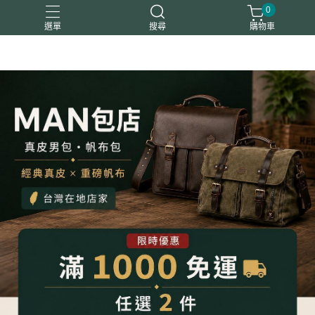
0
選單
搜尋
購物車
平板包筆電包
後背包
斜背包
真皮夾
胸腰包