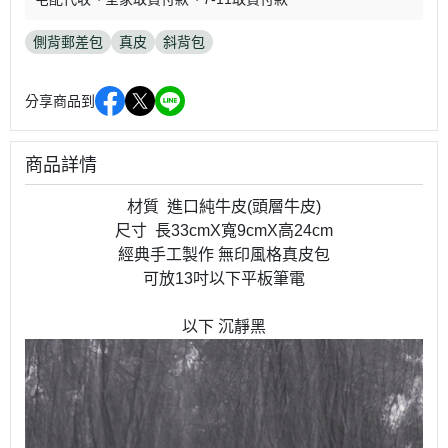
側背郵差包
真皮
斜背包
分享商品到
商品詳情
材質 進口純牛皮(頭層牛皮)
尺寸 長33cmX寬9cmX高24cm
經典手工製作 無印風格真皮包
可放13吋以下平板筆電
以下 沉靜黑