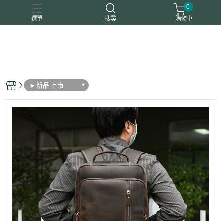
0
選單
搜尋
購物車
平板包筆電包
後背包
斜背包
真皮夾
胸腰包
►新品上市