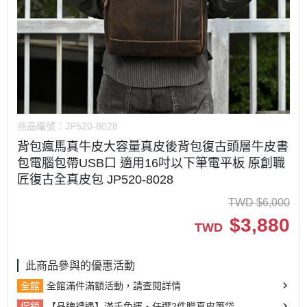
商品編號：
JP520-8028
背包瘋馬真牛皮大容量真皮後背包復古頭層牛皮書
包電腦包帶USB口 適用16吋以下筆電平板 原創職
匠復古全真皮包 JP520-8028
TWD
$
6,000
$
3,880
TWD
此商品參與的優惠活動
全館
全館滿件滿額活動，請查閱詳情
促銷
【品牌禮遇】滿千免運・任選2件贈真皮筆袋