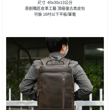
尺寸 40x30x13公分
原創職匠皮革工藝 頂級復古真皮包
可裝 16吋以下平板/筆電