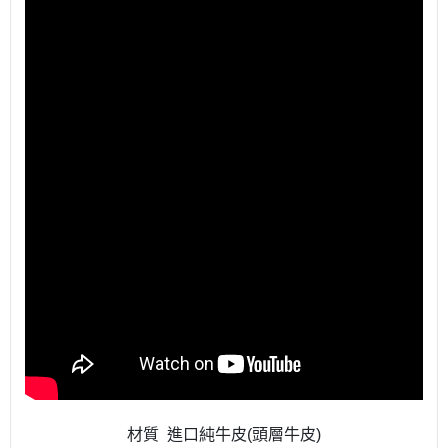
材質 進口純牛皮(頭層牛皮)