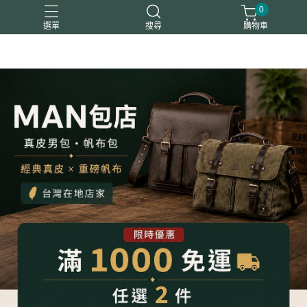
0
選單
搜尋
購物車
平板包筆電包
後背包
斜背包
真皮夾
胸腰包