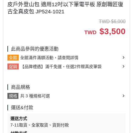
皮戶外登山包 適用12吋以下筆電平板 原創職匠復
古全真皮包 JP524-1021
TWD
$
6,000
$
3,500
TWD
此商品參與的優惠活動
全館
全館滿件滿額活動，請查閱詳情
促銷
【品牌禮遇】滿千免運・任選2件贈真皮筆袋
商品規格
規格
共 3 種規格可選
運送&付款
運送方式
7-11取貨
全家取貨
貨到付款