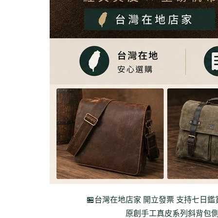
🏪台灣在地店家 開立發票 支持七日鑑
原創手工真皮系列
斜背包