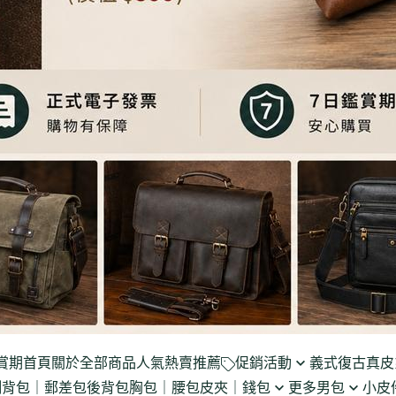
賞期
首頁
關於
全部商品
人氣熱賣推薦
促銷活動
義式復古真皮
側背包｜郵差包
後背包
胸包｜腰包
皮夾｜錢包
更多男包
小皮