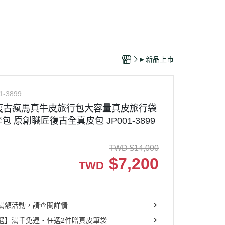
►新品上市
1-3899
吋復古瘋馬真牛皮旅行包大容量真皮旅行袋
 原創職匠復古全真皮包 JP001-3899
TWD
$
14,000
$
7,200
TWD
滿額活動，請查閱詳情
遇】滿千免運・任選2件贈真皮筆袋