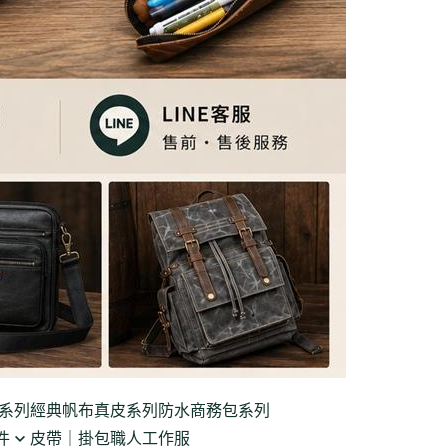
系列
經典帆布真皮系列
防水商務包系列
件
皮帶｜掛包
職人工作服