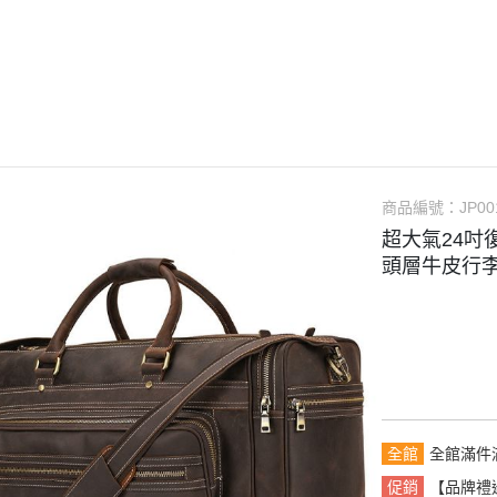
【品牌禮遇】滿千免運・任選2
件贈真皮筆袋
長夾
手提包
名片夾｜卡片包
中夾｜短夾
托特包
護照包
零錢包
手拿包｜小包
鑰匙包
旅行包
AirTag 專用皮件
筆電包｜平板包
手錶收納包
商品編號：
JP00
攝影相機包
耳機保護套
超大氣24
重機掛包｜騎士背包
頭層牛皮行李包
全館
全館滿件
促銷
【品牌禮