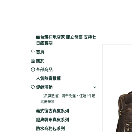
🏪台灣在地店家 開立發票 支持七
日鑑賞期
首頁
關於
全部商品
人氣熱賣推薦
促銷活動
【品牌禮遇】滿千免運・任選2件贈
真皮筆袋
義式復古真皮系列
經典帆布真皮系列
防水商務包系列