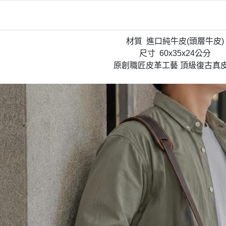
情
材質 進口純牛皮(頭層牛皮)
尺寸 60x35x24公分
原創職匠皮革工藝 頂級復古真