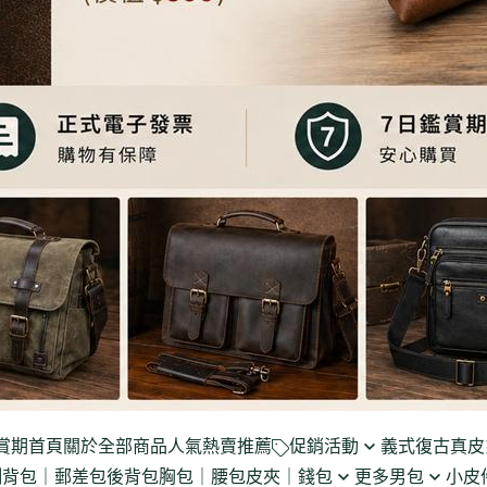
賞期
首頁
關於
全部商品
人氣熱賣推薦
促銷活動
義式復古真皮
側背包｜郵差包
後背包
胸包｜腰包
皮夾｜錢包
更多男包
小皮