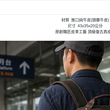
情
材質 進口純牛皮(頭層牛皮)
尺寸 43x35x20公分
原創職匠皮革工藝 頂級復古真