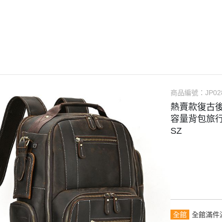
【品牌禮遇】滿千免運・任選2
件贈真皮筆袋
長夾
手提包
名片夾｜卡片包
中夾｜短夾
托特包
護照包
零錢包
手拿包｜小包
鑰匙包
旅行包
AirTag 專用皮件
筆電包｜平板包
手錶收納包
商品編號：
JP02
攝影相機包
耳機保護套
熱賣款復古
重機掛包｜騎士背包
容量背包旅行袋
SZ
全館
全館滿件