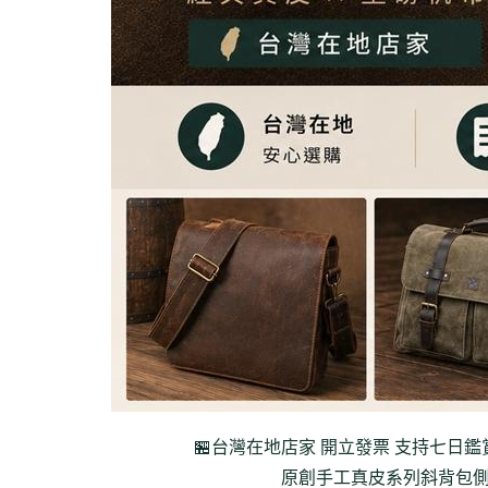
🏪台灣在地店家 開立發票 支持七日鑑
原創手工真皮系列
斜背包