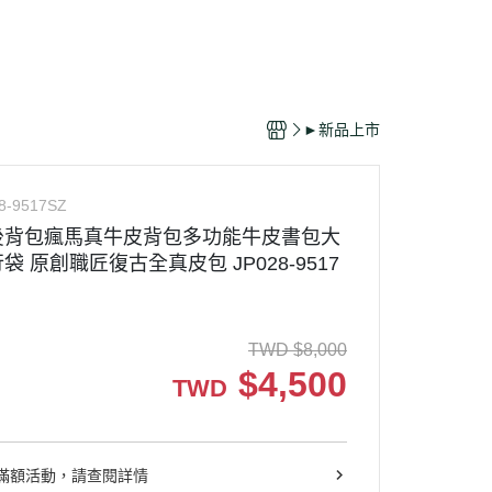
►新品上市
8-9517SZ
後背包瘋馬真牛皮背包多功能牛皮書包大
 原創職匠復古全真皮包 JP028-9517
TWD
$
8,000
$
4,500
TWD
滿額活動，請查閱詳情