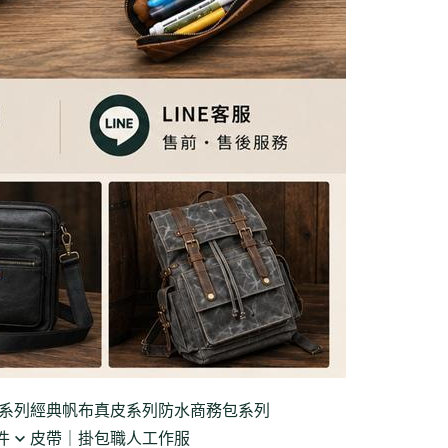
系列
經典帆布真皮系列
防水商務包系列
件
皮帶｜掛包
職人工作服