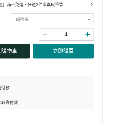
遇】滿千免運・任選2件贈真皮筆袋
-請選擇-
入購物車
立即購買
到付款
家取貨付款