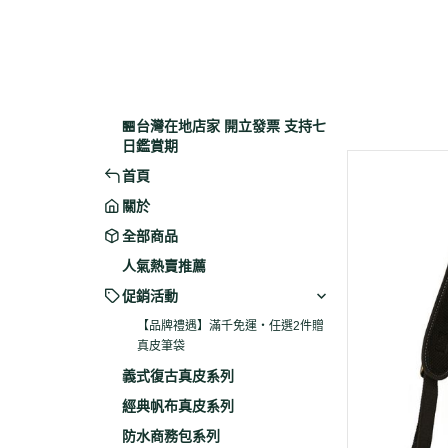
🏪台灣在地店家 開立發票 支持七
日鑑賞期
首頁
關於
全部商品
人氣熱賣推薦
促銷活動
【品牌禮遇】滿千免運・任選2件贈
真皮筆袋
義式復古真皮系列
經典帆布真皮系列
防水商務包系列